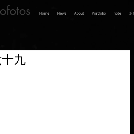
ofotos
Home
News
About
Portfolio
note
あ
六十九