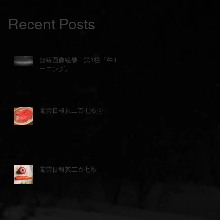
Recent Posts
無縁画像絵巻 第1柱『牛モ
ーニング』
電雲日報其二百七獣壱
電雲日報其二百七獣