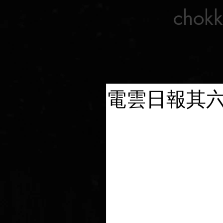
chokk
電雲日報其