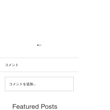
コメント
電雲日報其二百
電雲日報其二百七獣壱
コメントを追加…
Featured Posts