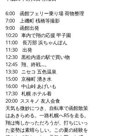
6:00    函館フェリー乗り場 荷物整理
7:00    上磯町 桟橋等撮影
9:00    函館出発
10:20   車内で翔の応援 甲子園
11:00    長万部 浜ちゃんぽん 
11:30    出発
12:30   黒松内道の駅で買い物
12:45   翔、終戦…。
13:30   ニセコ 五色温泉
15:00   京極町 湧き水
16:00   中山峠 あげいも
17:30   札幌 ホテル着
20:00  ススキノ 友人会食
天気も微妙につき、自転車で函館散策
はあきらめる。一路札幌へR5を走る。
翔は悔しかっただろうが、打ちにいっ
た姿勢は素晴らしい。この夏の経験を