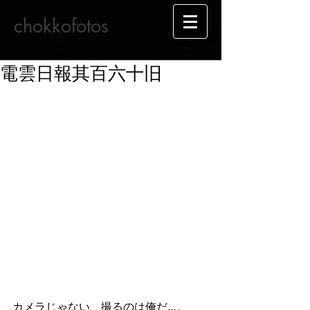
chokkofotos
電雲日報其百六十旧
カメラじゃない、撮るのは俺だ…。