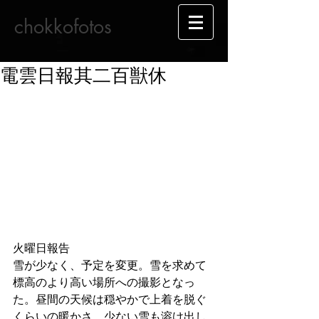
chokkofotos
電雲日報其二百獣休
火曜日報告
雪が少なく、予定を変更。雪を求めて
標高のより高い場所への撮影となっ
た。昼間の天候は穏やかで上着を脱ぐ
くらいの暖かさ。少ない雪も溶け出し