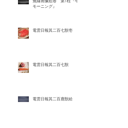
無縁画像絵巻 第1柱『牛
モーニング』
電雲日報其二百七獣壱
電雲日報其二百七獣
電雲日報其二百鹿獣給