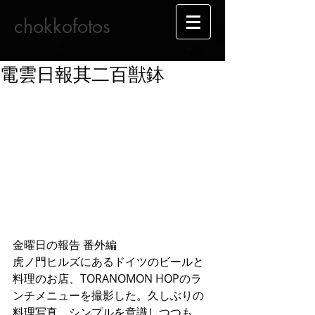
chokkofotos
電雲日報其二百獣鉢
金曜日の報告 番外編
虎ノ門ヒルズにあるドイツのビールと
料理のお店、TORANOMON HOPのラ
ンチメニューを撮影した。久しぶりの
料理写真、シンプルを意識しつつも、