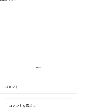
コメント
電雲日報其二百
電雲日報其二百七獣壱
コメントを追加…