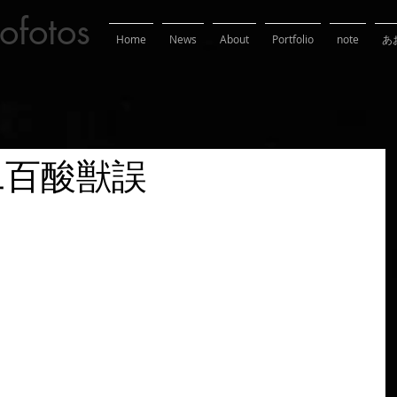
ofotos
Home
News
About
Portfolio
note
あ
二百酸獣誤