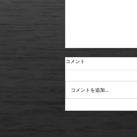
コメント
コメントを追加…
無縁画像絵巻 第1柱『牛
ング』