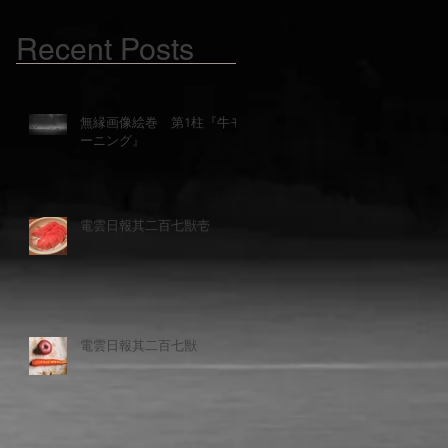
Recent Posts
無縁画像絵巻 第1柱『牛モ
ーニング』
電雲日報其二百七獣壱
電雲日報其二百七獣