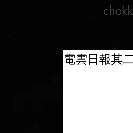
chokk
電雲日報其