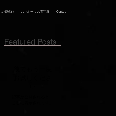
おい寫眞館
スマホ一つde青写真
Contact
Featured Posts
後でもう一度
お試しくださ
い
記事が公開されると、
ここに表示されます。