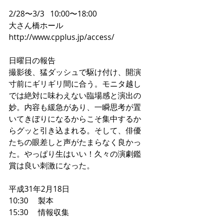
2/28〜3/3   10:00〜18:00
大さん橋ホール 
http://www.cpplus.jp/access/
日曜日の報告
撮影後、猛ダッシュで駆け付け、開演
寸前にギリギリ間に合う。モニタ越し
では絶対に味わえない臨場感と演出の
妙。内容も緩急があり、一瞬思考が置
いてきぼりになるからこそ集中するか
らグッと引き込まれる。そして、俳優
たちの眼差しと声がたまらなく良かっ
た。やっぱり生はいい！久々の演劇鑑
賞は良い刺激になった。
平成31年2月18日
10:30     製本
15:30     情報収集