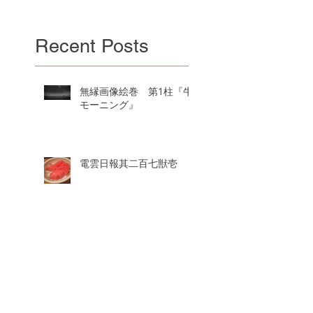
Recent Posts
無縁画像絵巻 第1柱『牛
モーニング』
電雲日報其二百七獣壱
電雲日報其二百七獣