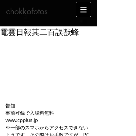
chokkofotos
電雲日報其二百誤獣蜂
告知
事前登録で入場料無料
www.cpplus.jp
※一部のスマホからアクセスできない
ようです。その際はお手数ですが、PC