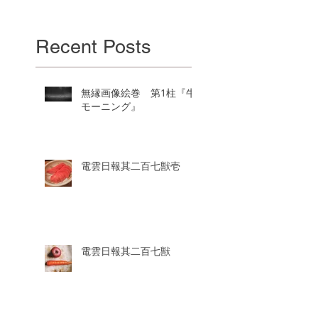
Recent Posts
無縁画像絵巻 第1柱『牛
モーニング』
電雲日報其二百七獣壱
電雲日報其二百七獣