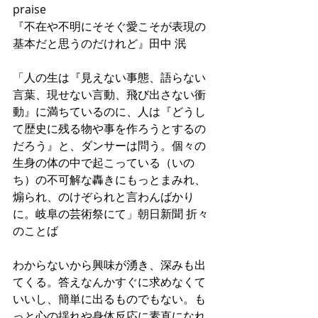
praise
『不在や不明にそそぐ愛こそが表現の
基本だと思うのだけれど』田中 泯
「人の生は『見えない事態、語らない
言葉、現せない言動、飛び出さない衝
動』に満ちているのに、人は『どうし
て歴史に残る物や事を作ろうとするの
だろう』と、ダンサーは問う。個々の
生身の体の中で起こっている（いの
ち）の不可解な轟きにもっとまみれ、
煽られ、のけぞられと言わんばかり
に。岐阜の芸術祭にて」朝日新聞 折々
のことば
わからないから興味が湧き、深みも出
てくる。答えなんかすぐに求めなくて
いいし、簡単に出るものでもない。も
っと心の揺れや身体反応に素直になれ