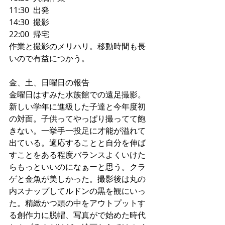
11:30  出発
14:30  撮影
22:00  帰宅
作業と撮影のメリハリ。移動時間も長
いので有益につかう。
金、土、日曜日の報告
金曜日はすみた水族館での遠足撮影。
新しい学年に進級した子達と今年度初
の対面。子供ってやっぱり撮ってて飽
きない。一挙手一投足に才能が溢れて
出ている。適応することと自分を伸ば
すことをある程度バランスよくいけた
らもっといいのになぁーと思う。クラ
ゲと金魚が美しかった。撮影後は丸の
内スナップしてルドンの黒を観にいっ
た。精緻かつ頭の中をアウトプットす
る創作力に脱帽、写真がで始めた時代