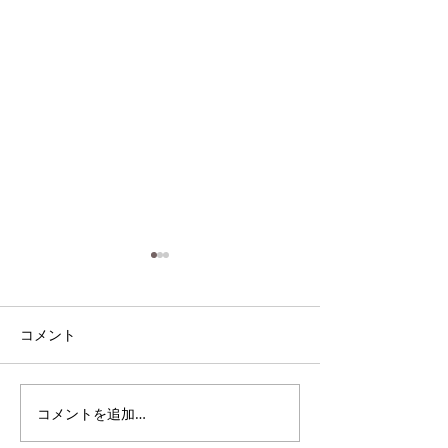
コメント
電雲日報其二百
電雲日報其二百七獣壱
コメントを追加…