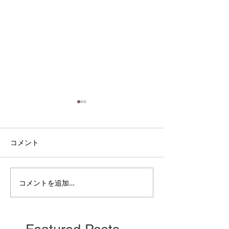
コメント
電雲日報其二百
電雲日報其二百七獣壱
コメントを追加…