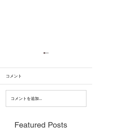
コメント
電雲日報其二百
電雲日報其二百七獣壱
コメントを追加…
Featured Posts