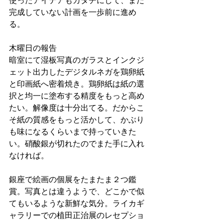
使ったアイデアもカタチにして、まだ
完成していない計画を一歩前に進め
る。
木曜日の報告
暗室にて湿板写真のガラスとインクジ
ェット出力したデジタルネガを鶏卵紙
と印画紙へ密着焼き。鶏卵紙は紙の選
択と均一に塗布する精度をもっと高め
たい。解像度は十分出てる。だからこ
そ紙の質感をもっと活かして、かぶり
も味になるくらいまで持っていきた
い。硝酸銀が切れたのでまた手に入れ
なければ。
銀座で絵画の個展をたまたま２つ鑑
賞。写真とは違うようで、どこかで似
てもいるような新鮮な気分。ライカギ
ャラリーでの植田正治展のレセプショ