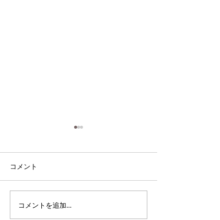
コメント
電雲日報其二百
電雲日報其二百七獣壱
コメントを追加…