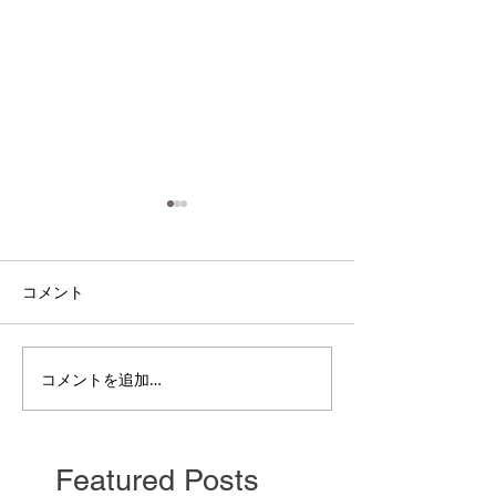
コメント
電雲日報其二百
電雲日報其二百七獣壱
コメントを追加…
Featured Posts