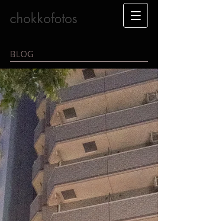
chokkofotos
BLOG