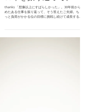
30年を振り返って。
thanks 「想像以上にすばらしかった」。30年前から始
めたある仕事を振り返って、そう答えたご夫婦。ちょ
っと負荷がかかる位の目標に挑戦し続けて成長する。
環境が望まぬ変化をしても、四の五を言わずに今やる
べきことに最善を尽くしてきたという。ぼくも30年経
ったときに、「想像以上...