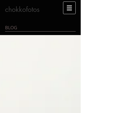
chokkofotos
BLOG