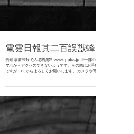
電雲日報其二百誤獣蜂
告知 事前登録で入場料無料 www.cpplus.jp ※一部のス
マホからアクセスできないようです。その際はお手数
ですが、PCからよろしくお願いします。 カメラや写真
の大きな祭典、CP+の参加型写真イベント、
photoharbour『御苗場...